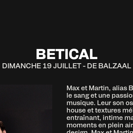
BETICAL
DIMANCHE 19 JUILLET - DE BALZAAL
Max et Martin, alias B
le sang et une passio
musique. Leur son osc
house et textures mél
entraînant, intime m
moments en plein air
design, Max et Marti